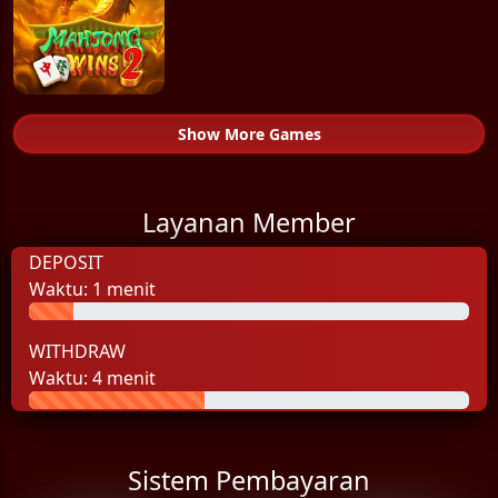
Show More Games
Layanan Member
DEPOSIT
Waktu: 1 menit
WITHDRAW
Waktu: 4 menit
Sistem Pembayaran