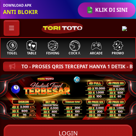
DOWNLOAD APK
KLIK DI SINI
ANTI BLOKIR
TOGEL
TABLE
FISHING
COCK F.
ARCADE
PROMO
M
 PROSES QRIS TERCEPAT HANYA 1 DETIK - BONUS NEW 
LOGIN