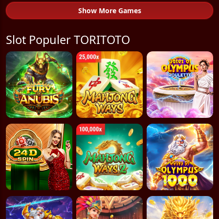
Show More Games
Slot Populer TORITOTO