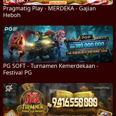
Pragmatig Play - MERDEKA - Gajian
Heboh
PG SOFT - Turnamen Kemerdekaan -
Festival PG