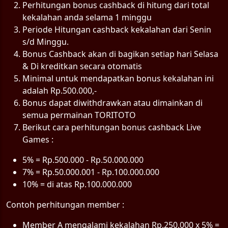
Perhitungan bonus cashback di hitung dari total
kekalahan anda selama 1 minggu
Periode Hitungan cashback kekalahan dari Senin
s/d Minggu.
Bonus Cashback akan di bagikan setiap hari Selasa
& Di kreditkan secara otomatis
Minimal untuk mendapatkan bonus kekalahan ini
adalah Rp.500.000,-
Bonus dapat diwithdrawkan atau dimainkan di
semua permainan TORITOTO
Berikut cara perhitungan bonus cashback Live
Games :
5% = Rp.500.000 - Rp.50.000.000
7% = Rp.50.000.001 - Rp.100.000.000
10% = di atas Rp.100.000.000
Contoh perhitungan member :
Member A mengalami kekalahan Rp.250.000 x 5% =