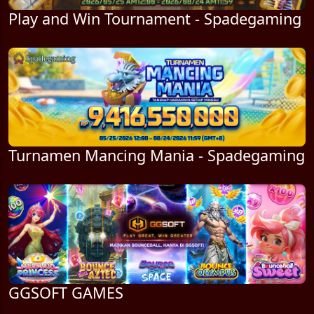
Play and Win Tournament - Spadegaming
Turnamen Mancing Mania - Spadegaming
GGSOFT GAMES