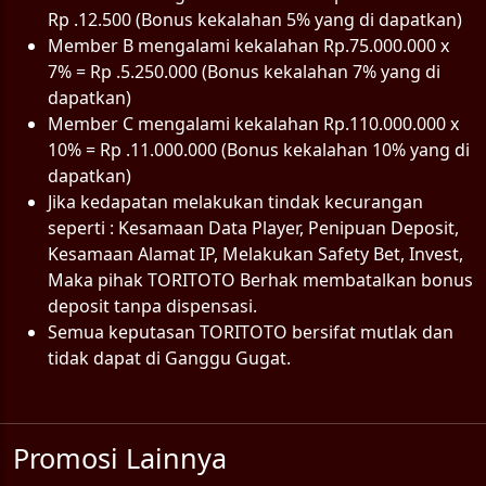
Rp .12.500 (Bonus kekalahan 5% yang di dapatkan)
Member B mengalami kekalahan Rp.75.000.000 x
7% = Rp .5.250.000 (Bonus kekalahan 7% yang di
dapatkan)
Member C mengalami kekalahan Rp.110.000.000 x
10% = Rp .11.000.000 (Bonus kekalahan 10% yang di
dapatkan)
Jika kedapatan melakukan tindak kecurangan
seperti : Kesamaan Data Player, Penipuan Deposit,
Kesamaan Alamat IP, Melakukan Safety Bet, Invest,
Maka pihak TORITOTO Berhak membatalkan bonus
deposit tanpa dispensasi.
Semua keputasan TORITOTO bersifat mutlak dan
tidak dapat di Ganggu Gugat.
Promosi Lainnya