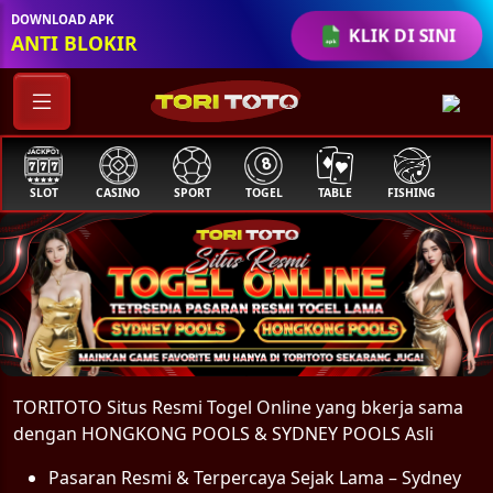
DOWNLOAD APK
KLIK DI SINI
ANTI BLOKIR
SLOT
CASINO
SPORT
TOGEL
TABLE
FISHING
COC
TORITOTO Situs Resmi Togel Online yang bkerja sama
dengan HONGKONG POOLS & SYDNEY POOLS Asli
Pasaran Resmi & Terpercaya Sejak Lama – Sydney