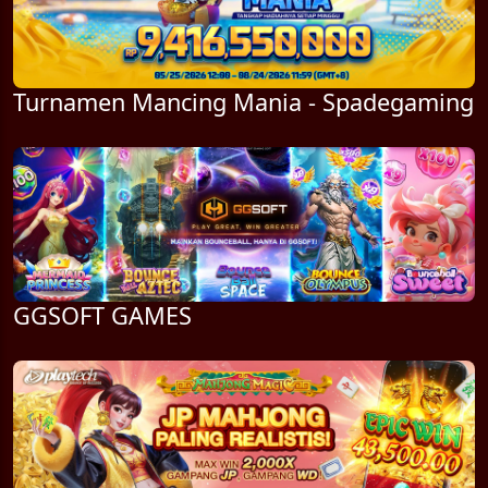
Turnamen Mancing Mania - Spadegaming
GGSOFT GAMES