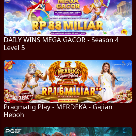
DAILY WINS MEGA GACOR - Season 4
Level 5
Pragmatig Play - MERDEKA - Gajian
Heboh